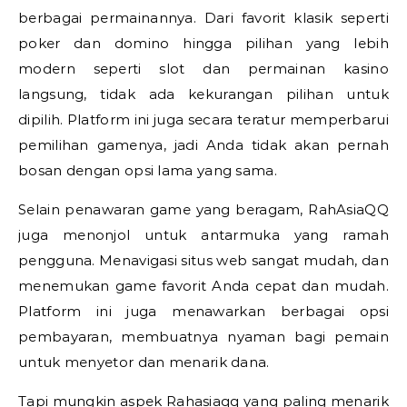
berbagai permainannya. Dari favorit klasik seperti
poker dan domino hingga pilihan yang lebih
modern seperti slot dan permainan kasino
langsung, tidak ada kekurangan pilihan untuk
dipilih. Platform ini juga secara teratur memperbarui
pemilihan gamenya, jadi Anda tidak akan pernah
bosan dengan opsi lama yang sama.
Selain penawaran game yang beragam, RahAsiaQQ
juga menonjol untuk antarmuka yang ramah
pengguna. Menavigasi situs web sangat mudah, dan
menemukan game favorit Anda cepat dan mudah.
Platform ini juga menawarkan berbagai opsi
pembayaran, membuatnya nyaman bagi pemain
untuk menyetor dan menarik dana.
Tapi mungkin aspek Rahasiaqq yang paling menarik