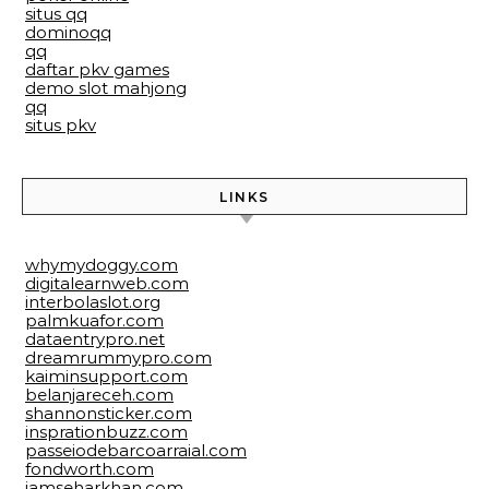
situs qq
dominoqq
qq
daftar pkv games
demo slot mahjong
qq
situs pkv
LINKS
whymydoggy.com
digitalearnweb.com
interbolaslot.org
palmkuafor.com
dataentrypro.net
dreamrummypro.com
kaiminsupport.com
belanjareceh.com
shannonsticker.com
insprationbuzz.com
passeiodebarcoarraial.com
fondworth.com
iamseharkhan.com