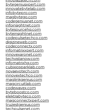
infoplazatech.com
bytegeniusxpert.com
innovatebytelab.com
infobytepro.com
magbytego.com
codegeniusnet.com
infoinsightnet.com
bytesourcehq.com
byteinsightnet.com
codepulsetechco.com
digizineweb.com
codeconnectx.com
infomatrixxpert.com
innovexaronet.com
techvistanow.com
infomatrixhq.com
cubixiosparklab.com
novaevotech.com
innovextechco.com
maglinkgenius.com
magcircuitlab.com
codewavex.com
byteboostco.com
elektrabyteco.com
magconnectxpert.com
truzestgenius.com
techpulsenet.com