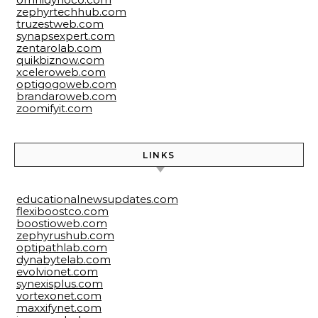
zephyrtechhub.com
truzestweb.com
synapsexpert.com
zentarolab.com
quikbiznow.com
xceleroweb.com
optigogoweb.com
brandaroweb.com
zoomifyit.com
LINKS
educationalnewsupdates.com
flexiboostco.com
boostioweb.com
zephyrushub.com
optipathlab.com
dynabytelab.com
evolvionet.com
synexisplus.com
vortexonet.com
maxxifynet.com