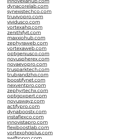
innovexahub.com
dynacorelab.com
synexistechco.com
truvivopro.com
vividusco.com
vortexahq.com
zenithifyit.com
maxxiohub.com
zephyraweb.com
vortexaweb.com
optigeniusco.com
novuspherex.com
novaevopro.com
trusparktech.com
trubrandzhq.com
boostifynet.com
nexventpro.com
zephyrtechx.com
optigoxpert.com
novuswayz.com
actifypro.com
dynaboostx.com
instaflexco.com
innovistapro.com
flexiboostlab.com
vortexohqplus.com
swiftiopro.com