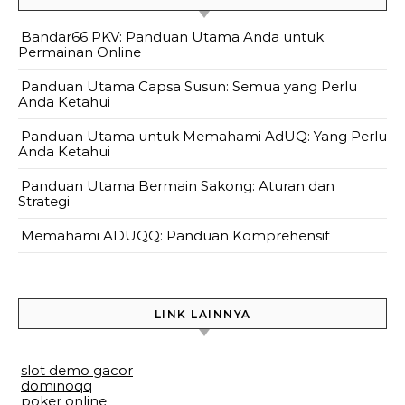
Bandar66 PKV: Panduan Utama Anda untuk
Permainan Online
Panduan Utama Capsa Susun: Semua yang Perlu
Anda Ketahui
Panduan Utama untuk Memahami AdUQ: Yang Perlu
Anda Ketahui
Panduan Utama Bermain Sakong: Aturan dan
Strategi
Memahami ADUQQ: Panduan Komprehensif
LINK LAINNYA
slot demo gacor
dominoqq
poker online