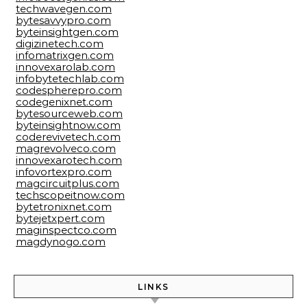
techwavegen.com
bytesavvypro.com
byteinsightgen.com
digizinetech.com
infomatrixgen.com
innovexarolab.com
infobytetechlab.com
codespherepro.com
codegenixnet.com
bytesourceweb.com
byteinsightnow.com
coderevivetech.com
magrevolveco.com
innovexarotech.com
infovortexpro.com
magcircuitplus.com
techscopeitnow.com
bytetronixnet.com
bytejetxpert.com
maginspectco.com
magdynogo.com
LINKS