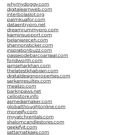
whymydoggy.com
digitalearnweb.com
interbolaslot.org
palmkuafor.com
dataentrypro.net
dreamrummypro.com
kaiminsupport.com
belanjareceh.com
shannonsticker.com
insprationbuzz.com
passeiodebarcoarraial.com
fondworth.com
iamseharkhan.com
thelatestkhabrain.com
digitaldesignproperties.com
sarkariresultex.com
mealizo.com
barknpaws.net
cellostore.info
asmediamaker.com
globalthoughtonline.com
moneiify.com
myyatchrentals.com
shalomcandlestores.com
geekifyit.com
sattamatkaes.com