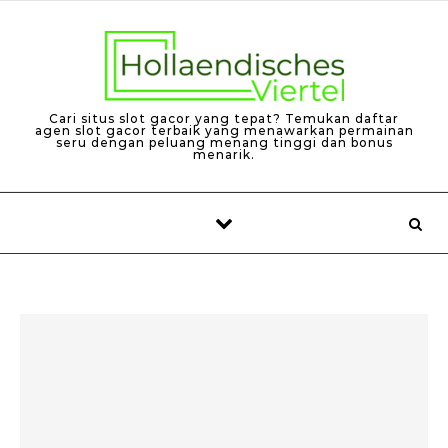
Skip to content
Cari situs slot gacor yang tepat? Temukan daftar
agen slot gacor terbaik yang menawarkan permainan
seru dengan peluang menang tinggi dan bonus
menarik.