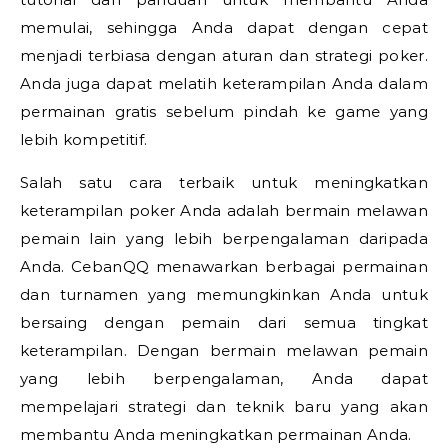
memulai, sehingga Anda dapat dengan cepat
menjadi terbiasa dengan aturan dan strategi poker.
Anda juga dapat melatih keterampilan Anda dalam
permainan gratis sebelum pindah ke game yang
lebih kompetitif.
Salah satu cara terbaik untuk meningkatkan
keterampilan poker Anda adalah bermain melawan
pemain lain yang lebih berpengalaman daripada
Anda. CebanQQ menawarkan berbagai permainan
dan turnamen yang memungkinkan Anda untuk
bersaing dengan pemain dari semua tingkat
keterampilan. Dengan bermain melawan pemain
yang lebih berpengalaman, Anda dapat
mempelajari strategi dan teknik baru yang akan
membantu Anda meningkatkan permainan Anda.