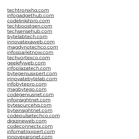
techtronixhq.com
infogadgethub.com
codelinkitpro.com
techboostgen.com
techsensehub.com
bytelabtech.com
innovatexaweb.com
magdynotechco.com
infosparkitnow.com
techvortexco.com
geekifyweb.com
infoplazatech.com
bytegeniusxpert.com
innovatebytelab.com
infobytepro.com
magbytego.com
codegeniusnet.com
infoinsightnet.com
bytesourcehq.com
byteinsightnet.com
codepulsetechco.com
digizineweb.com
codeconnectx.com
infomatrixxpert.com
innovexaronet.com