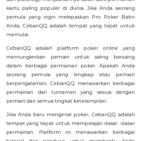
kartu paling populer di dunia. Jika Anda seorang
pemula yang ingin melepaskan Pro Poker Batin
Anda, CebanQQ adalah tempat yang tepat untuk
memulai.
CebanQQ adalah platform poker online yang
memungkinkan pemain untuk saling bersaing
dalam berbagai permainan poker. Apakah Anda
seorang pemula yang lengkap atau pemain
berpengalaman, CebanQQ menawarkan berbagai
permainan dan turnamen yang sesuai dengan
pemain dari semua tingkat keterampilan.
Jika Anda baru mengenal poker, CebanQQ adalah
tempat yang tepat untuk mempelajari dasar -dasar
permainan. Platform ini menawarkan berbagai
tutorial dan panduan untuk membantu Anda