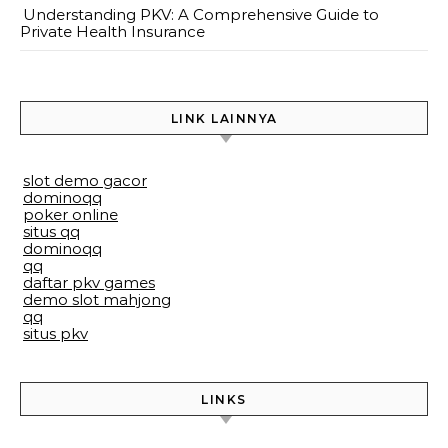
Understanding PKV: A Comprehensive Guide to
Private Health Insurance
LINK LAINNYA
slot demo gacor
dominoqq
poker online
situs qq
dominoqq
qq
daftar pkv games
demo slot mahjong
qq
situs pkv
LINKS