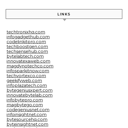
LINKS
techtronixhq.com
infogadgethub.com
codelinkitpro.com
techboostgen.com
techsensehub.com
bytelabtech.com
innovatexaweb.com
magdynotechco.com
infosparkitnow.com
techvortexco.com
geekifyweb.com
infoplazatech.com
bytegeniusxpert.com
innovatebytelab.com
infobytepro.com
magbytego.com
codegeniusnet.com
infoinsightnet.com
bytesourcehq.com
byteinsightnet.com