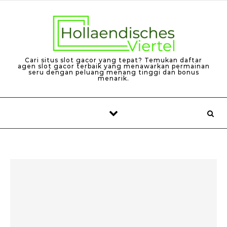
Skip to content
Cari situs slot gacor yang tepat? Temukan daftar
agen slot gacor terbaik yang menawarkan permainan
seru dengan peluang menang tinggi dan bonus
menarik.