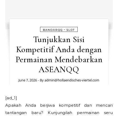
-
BANDARQQ
SLOT
Tunjukkan Sisi
Kompetitif Anda dengan
Permainan Mendebarkan
ASEANQQ
June 7, 2026
- By
admin@hollaendisches-viertel.com
[ad_1]
Apakah Anda berjiwa kompetitif dan mencari
tantangan baru? Kunjungilah permainan seru