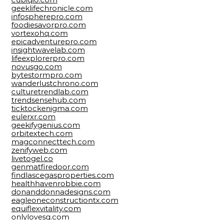
geeklifechronicle.com
infospherepro.com
foodiesavorpro.com
vortexohq.com
epicadventurepro.com
insightwavelab.com
lifeexplorerpro.com
novusgo.com
bytestormpro.com
wanderlustchrono.com
culturetrendlab.com
trendsensehub.com
ticktockenigma.com
eulerxr.com
geekifygenius.com
orbitextech.com
magconnecttech.com
zenifyweb.com
livetogel.co
genmatfiredoor.com
findlascegasproperties.com
healthhavenrobbie.com
donanddonnadesigns.com
eagleoneconstructiontx.com
equiflexvitality.com
onlylovesg.com