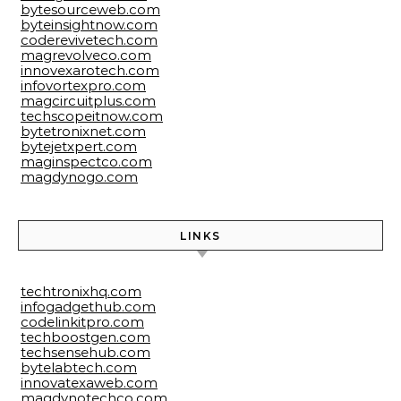
bytesourceweb.com
byteinsightnow.com
coderevivetech.com
magrevolveco.com
innovexarotech.com
infovortexpro.com
magcircuitplus.com
techscopeitnow.com
bytetronixnet.com
bytejetxpert.com
maginspectco.com
magdynogo.com
LINKS
techtronixhq.com
infogadgethub.com
codelinkitpro.com
techboostgen.com
techsensehub.com
bytelabtech.com
innovatexaweb.com
magdynotechco.com