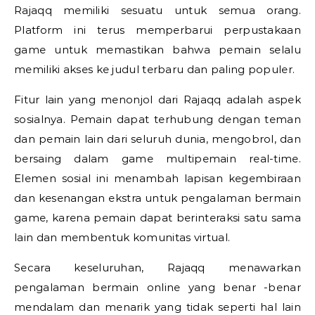
Rajaqq memiliki sesuatu untuk semua orang.
Platform ini terus memperbarui perpustakaan
game untuk memastikan bahwa pemain selalu
memiliki akses ke judul terbaru dan paling populer.
Fitur lain yang menonjol dari Rajaqq adalah aspek
sosialnya. Pemain dapat terhubung dengan teman
dan pemain lain dari seluruh dunia, mengobrol, dan
bersaing dalam game multipemain real-time.
Elemen sosial ini menambah lapisan kegembiraan
dan kesenangan ekstra untuk pengalaman bermain
game, karena pemain dapat berinteraksi satu sama
lain dan membentuk komunitas virtual.
Secara keseluruhan, Rajaqq menawarkan
pengalaman bermain online yang benar -benar
mendalam dan menarik yang tidak seperti hal lain