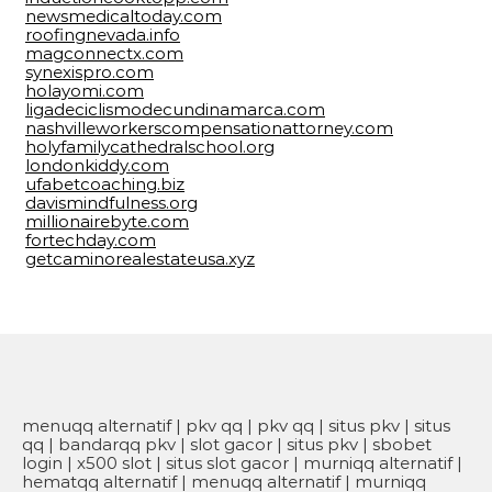
newsmedicaltoday.com
roofingnevada.info
magconnectx.com
synexispro.com
holayomi.com
ligadeciclismodecundinamarca.com
nashvilleworkerscompensationattorney.com
holyfamilycathedralschool.org
londonkiddy.com
ufabetcoaching.biz
davismindfulness.org
millionairebyte.com
fortechday.com
getcaminorealestateusa.xyz
menuqq alternatif
|
pkv qq
|
pkv qq
|
situs pkv
|
situs
qq
|
bandarqq pkv
|
slot gacor
|
situs pkv
|
sbobet
login
|
x500 slot
|
situs slot gacor
|
murniqq alternatif
|
hematqq alternatif
|
menuqq alternatif
|
murniqq