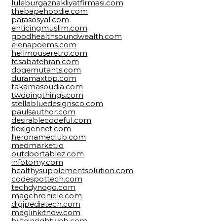
luleburgaznakliyatfirmasi.com
thebapehoodie.com
parasosyal.com
enticingmuslim.com
goodhealthsoundwealth.com
elenapoems.com
hellmouseretro.com
fcsabatehran.com
dogemutants.com
duramaxtop.com
takamasoudia.com
twdoingthings.com
stellabluedesignsco.com
paulsauthor.com
desirablecodeful.com
flexigennet.com
heronameclub.com
medmarket.io
outdoortablez.com
infotomy.com
healthysupplementsolution.com
codespottech.com
techdynogo.com
magchronicle.com
digipediatech.com
maglinkitnow.com
byteinsightweb.com