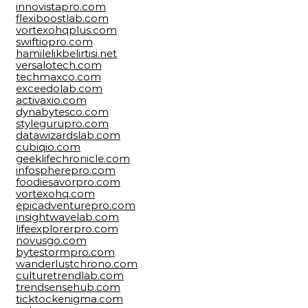
innovistapro.com
flexiboostlab.com
vortexohqplus.com
swiftiopro.com
hamilelikbelirtisi.net
versalotech.com
techmaxco.com
exceedolab.com
activaxio.com
dynabytesco.com
stylegurupro.com
datawizardslab.com
cubiqio.com
geeklifechronicle.com
infospherepro.com
foodiesavorpro.com
vortexohq.com
epicadventurepro.com
insightwavelab.com
lifeexplorerpro.com
novusgo.com
bytestormpro.com
wanderlustchrono.com
culturetrendlab.com
trendsensehub.com
ticktockenigma.com