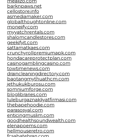
mealizo.com
barknpaws.net
cellostore.info
asmediamaker.com
globalthoughtonline.com
moneiify.com
myyatchrentals.com
shalomcandlestores.com
geekifyit.com
sattamatkaes.com
crunchyrollpremiumapk.com
hondacareprotectplan.com
casinogamblingcasino.com
towtimenews.com
draincleaningdirectory.com
baotangmythuathcm.com
jethukukburosu.com
somniumforge.com
bloglibraries.com
luleburgaznakliyatfirmasi.com
thebapehoodie.com
parasosyal.com
enticingmuslim.com
goodhealthsoundwealth.com
elenapoems.com
hellmouseretro.com
fcsabatehran.com