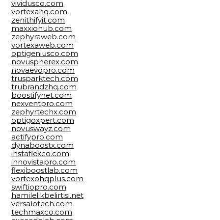
vividusco.com
vortexahq.com
zenithifyit.com
maxxiohub.com
zephyraweb.com
vortexaweb.com
optigeniusco.com
novuspherex.com
novaevopro.com
trusparktech.com
trubrandzhq.com
boostifynet.com
nexventpro.com
zephyrtechx.com
optigoxpert.com
novuswayz.com
actifypro.com
dynaboostx.com
instaflexco.com
innovistapro.com
flexiboostlab.com
vortexohqplus.com
swiftiopro.com
hamilelikbelirtisi.net
versalotech.com
techmaxco.com