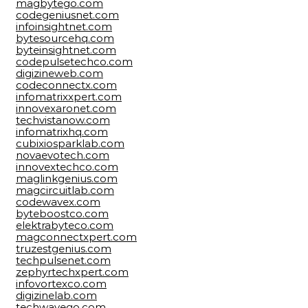
magbytego.com
codegeniusnet.com
infoinsightnet.com
bytesourcehq.com
byteinsightnet.com
codepulsetechco.com
digizineweb.com
codeconnectx.com
infomatrixxpert.com
innovexaronet.com
techvistanow.com
infomatrixhq.com
cubixiosparklab.com
novaevotech.com
innovextechco.com
maglinkgenius.com
magcircuitlab.com
codewavex.com
byteboostco.com
elektrabyteco.com
magconnectxpert.com
truzestgenius.com
techpulsenet.com
zephyrtechxpert.com
infovortexco.com
digizinelab.com
techwavego.com