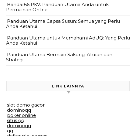
Bandar66 PKV: Panduan Utama Anda untuk
Permainan Online
Panduan Utama Capsa Susun: Semua yang Perlu
Anda Ketahui
Panduan Utama untuk Memahami AdUQ: Yang Perlu
Anda Ketahui
Panduan Utama Bermain Sakong: Aturan dan
Strategi
LINK LAINNYA
slot demo gacor
dominoqq
poker online
situs qq
dominoqq
qq
daftar pkv games