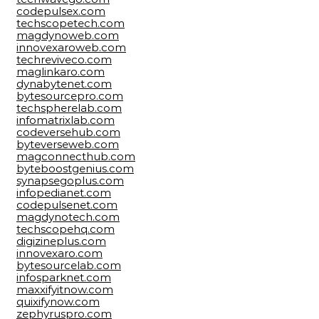
codepulsex.com
techscopetech.com
magdynoweb.com
innovexaroweb.com
techreviveco.com
maglinkaro.com
dynabytenet.com
bytesourcepro.com
techspherelab.com
infomatrixlab.com
codeversehub.com
byteverseweb.com
magconnecthub.com
byteboostgenius.com
synapsegoplus.com
infopedianet.com
codepulsenet.com
magdynotech.com
techscopehq.com
digizineplus.com
innovexaro.com
bytesourcelab.com
infosparknet.com
maxxifyitnow.com
quixifynow.com
zephyruspro.com