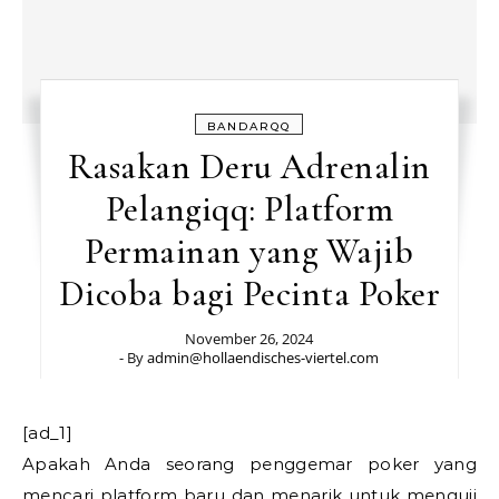
BANDARQQ
Rasakan Deru Adrenalin
Pelangiqq: Platform
Permainan yang Wajib
Dicoba bagi Pecinta Poker
November 26, 2024
- By
admin@hollaendisches-viertel.com
[ad_1]
Apakah Anda seorang penggemar poker yang
mencari platform baru dan menarik untuk menguji