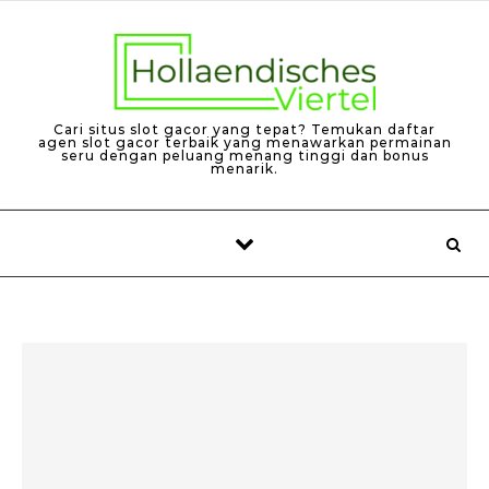
Skip to content
Cari situs slot gacor yang tepat? Temukan daftar
agen slot gacor terbaik yang menawarkan permainan
seru dengan peluang menang tinggi dan bonus
menarik.