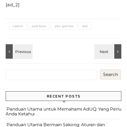
[ad_2]
casino
judi bola
pkv games
slot
Search
RECENT POSTS
Panduan Utama untuk Memahami AdUQ: Yang Perlu
Anda Ketahui
Panduan Utama Bermain Sakong: Aturan dan