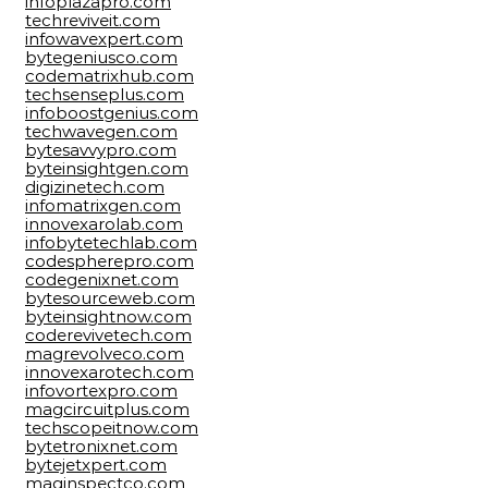
infoplazapro.com
techreviveit.com
infowavexpert.com
bytegeniusco.com
codematrixhub.com
techsenseplus.com
infoboostgenius.com
techwavegen.com
bytesavvypro.com
byteinsightgen.com
digizinetech.com
infomatrixgen.com
innovexarolab.com
infobytetechlab.com
codespherepro.com
codegenixnet.com
bytesourceweb.com
byteinsightnow.com
coderevivetech.com
magrevolveco.com
innovexarotech.com
infovortexpro.com
magcircuitplus.com
techscopeitnow.com
bytetronixnet.com
bytejetxpert.com
maginspectco.com