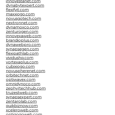
innovestanet.com
dynabytexpert.com
flexifyit.com
maxxiogo.com
novusgotech.com
nextronnet.com
dynamoxco.com
zenturogen.com
innovexaweb.com
brandioplus.com
dynawebpro.com
synapsegen.com
flexipathlab.com
vividushq.com
vortexaplus.com
cubixiogo.com
novuspherenet.com
orbitechnet.com
optiwavex.com
omnidynoco.com
zephyrtechhub.com
truzestweb.com
synapsexpert.com
zentarolab.com
quikbiznow.com
xceleroweb.com
optigogoweb.com