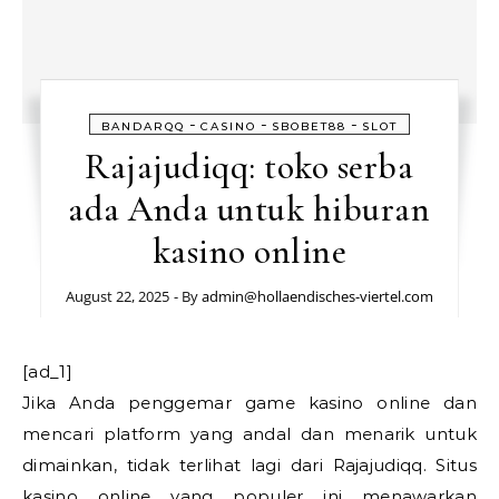
-
-
-
BANDARQQ
CASINO
SBOBET88
SLOT
Rajajudiqq: toko serba
ada Anda untuk hiburan
kasino online
August 22, 2025
- By
admin@hollaendisches-viertel.com
[ad_1]
Jika Anda penggemar game kasino online dan
mencari platform yang andal dan menarik untuk
dimainkan, tidak terlihat lagi dari Rajajudiqq. Situs
kasino online yang populer ini menawarkan