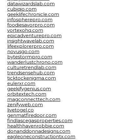
datawizardslab.com
cubiqio.com
geeklifechronicle.com
infospherepro.com
foodiesavorpro.com
vortexohq.com
epicadventurepro.com
insightwavelab.com
lifeexplorerpro.com
novusgo.com
bytestormpro.com
wanderlustchrono.com
culturetrendlab.com
trendsensehub.com
ticktockenigma.com
eulerxr.com
geekifygenius.com
orbitextech.com
magconnecttech.com
zenifyweb.com
livetogel.co
genmatfiredoor.com
findlascegasproperties.com
healthhavenrobbie.com
donanddonnadesigns.com
eagleoneconstructiontx.com