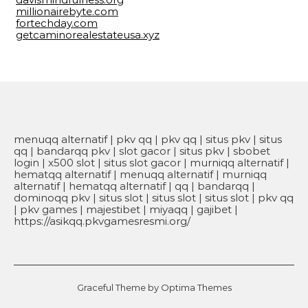
millionairebyte.com
fortechday.com
getcaminorealestateusa.xyz
menuqq alternatif
|
pkv qq
|
pkv qq
|
situs pkv
|
situs
qq
|
bandarqq pkv
|
slot gacor
|
situs pkv
|
sbobet
login
|
x500 slot
|
situs slot gacor
|
murniqq alternatif
|
hematqq alternatif
|
menuqq alternatif
|
murniqq
alternatif
|
hematqq alternatif
|
qq
|
bandarqq
|
dominoqq pkv
|
situs slot
|
situs slot
|
situs slot
|
pkv qq
|
pkv games
|
majestibet
|
miyaqq
|
gajibet
|
https://asikqq.pkvgamesresmi.org/
Graceful Theme by
Optima Themes