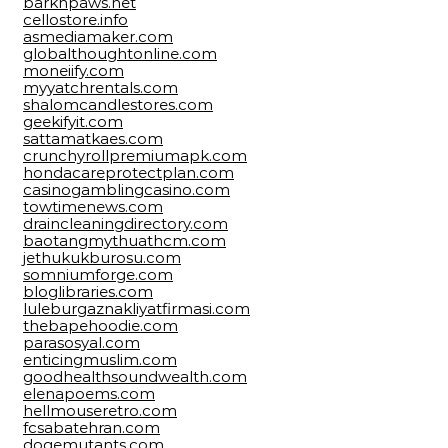
barknpaws.net
cellostore.info
asmediamaker.com
globalthoughtonline.com
moneiify.com
myyatchrentals.com
shalomcandlestores.com
geekifyit.com
sattamatkaes.com
crunchyrollpremiumapk.com
hondacareprotectplan.com
casinogamblingcasino.com
towtimenews.com
draincleaningdirectory.com
baotangmythuathcm.com
jethukukburosu.com
somniumforge.com
bloglibraries.com
luleburgaznakliyatfirmasi.com
thebapehoodie.com
parasosyal.com
enticingmuslim.com
goodhealthsoundwealth.com
elenapoems.com
hellmouseretro.com
fcsabatehran.com
dogemutants.com