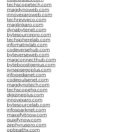
techscopetech.com
magdynoweb.com
innovexaroweb.com
techreviveco.com
maglinkaro.com
dynabytenet.com
bytesourcepro.com
techspherelab.com
infomatrixlab.com
codeversehub.com
byteverseweb.com
magconnecthub.com
byteboostgenius.com
synapsegoplus.com
infopedianet.com
codepulsenet.com
magdynotech.com
techscopehq.com
digizineplus.com
innovexaro.com
bytesourcelab.com
infosparknet.com
maxxifyitnow.com
quixifynow.com
zephyruspro.com
optipathx.com