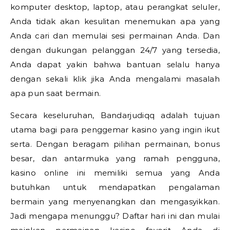
komputer desktop, laptop, atau perangkat seluler,
Anda tidak akan kesulitan menemukan apa yang
Anda cari dan memulai sesi permainan Anda. Dan
dengan dukungan pelanggan 24/7 yang tersedia,
Anda dapat yakin bahwa bantuan selalu hanya
dengan sekali klik jika Anda mengalami masalah
apa pun saat bermain.
Secara keseluruhan, Bandarjudiqq adalah tujuan
utama bagi para penggemar kasino yang ingin ikut
serta. Dengan beragam pilihan permainan, bonus
besar, dan antarmuka yang ramah pengguna,
kasino online ini memiliki semua yang Anda
butuhkan untuk mendapatkan pengalaman
bermain yang menyenangkan dan mengasyikkan.
Jadi mengapa menunggu? Daftar hari ini dan mulai