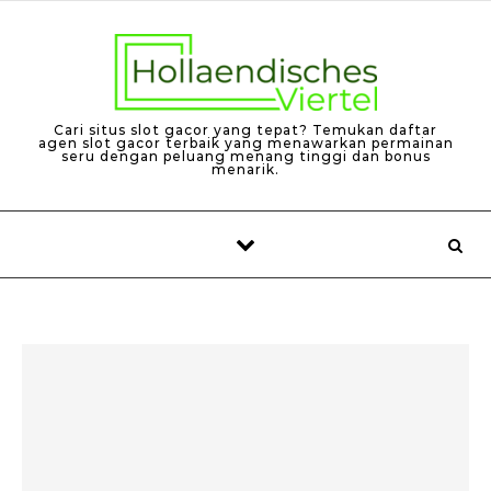
Skip to content
Cari situs slot gacor yang tepat? Temukan daftar
agen slot gacor terbaik yang menawarkan permainan
seru dengan peluang menang tinggi dan bonus
menarik.