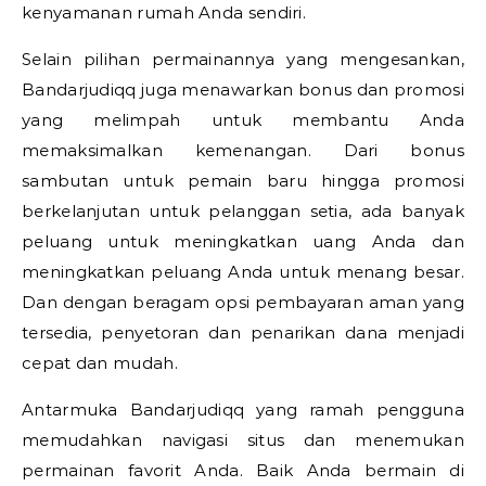
kenyamanan rumah Anda sendiri.
Selain pilihan permainannya yang mengesankan,
Bandarjudiqq juga menawarkan bonus dan promosi
yang melimpah untuk membantu Anda
memaksimalkan kemenangan. Dari bonus
sambutan untuk pemain baru hingga promosi
berkelanjutan untuk pelanggan setia, ada banyak
peluang untuk meningkatkan uang Anda dan
meningkatkan peluang Anda untuk menang besar.
Dan dengan beragam opsi pembayaran aman yang
tersedia, penyetoran dan penarikan dana menjadi
cepat dan mudah.
Antarmuka Bandarjudiqq yang ramah pengguna
memudahkan navigasi situs dan menemukan
permainan favorit Anda. Baik Anda bermain di