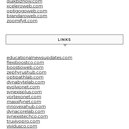
quikbiznow.com
xceleroweb.com
optigogoweb.com
brandaroweb.com
zoomifyit.com
LINKS
educationalnewsupdates.com
flexiboostco.com
boostioweb.com
zephyrushub.com
optipathlab.com
dynabytelab.com
evolvionet.com
synexisplus.com
vortexonet.com
maxxifynet.com
innovexahub.com
dynacorelab.com
synexistechco.com
truvivopro.com
vividusco.com