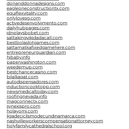
donanddonnadesigns.com
eagleoneconstructiontx.com
equiflexvitality.com
onlylovesg.com
activedesenvolvimento.com
dailyhubpages.com
idnplaysbobet.com
sattakingvikidadacall.com
bestbolaslotgames.com
sattamatkafixedgamehere.com
entrepreneurguardian.com
hibaby.info
paperwashington.com
weedemup.com
bestchancecasino.com
bilalliaqat.com
autodispensadores.com
inductioncooktopp.com
newsmedicaltoday.com
roofingnevada.info
magconnectx.com
synexispro.com
holayomi.com
ligadeciclismodecundinamarca.com
nashvilleworkerscompensationattorney.com
holyfamilycathedralschool.org