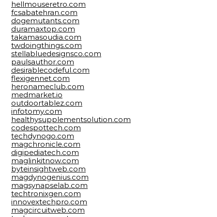
hellmouseretro.com
fcsabatehran.com
dogemutants.com
duramaxtop.com
takamasoudia.com
twdoingthings.com
stellabluedesignsco.com
paulsauthor.com
desirablecodeful.com
flexigennet.com
heronameclub.com
medmarket.io
outdoortablez.com
infotomy.com
healthysupplementsolution.com
codespottech.com
techdynogo.com
magchronicle.com
digipediatech.com
maglinkitnow.com
byteinsightweb.com
magdynogenius.com
magsynapselab.com
techtronixgen.com
innovextechpro.com
magcircuitweb.com