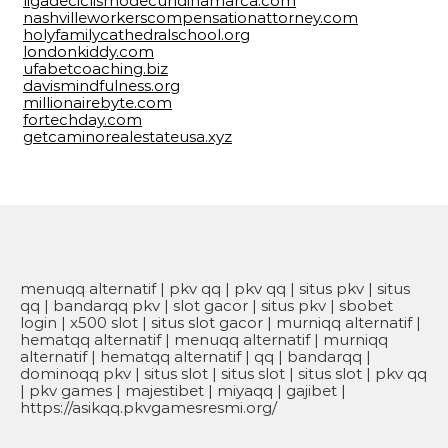
ligadeciclismodecundinamarca.com
nashvilleworkerscompensationattorney.com
holyfamilycathedralschool.org
londonkiddy.com
ufabetcoaching.biz
davismindfulness.org
millionairebyte.com
fortechday.com
getcaminorealestateusa.xyz
menuqq alternatif
|
pkv qq
|
pkv qq
|
situs pkv
|
situs
qq
|
bandarqq pkv
|
slot gacor
|
situs pkv
|
sbobet
login
|
x500 slot
|
situs slot gacor
|
murniqq alternatif
|
hematqq alternatif
|
menuqq alternatif
|
murniqq
alternatif
|
hematqq alternatif
|
qq
|
bandarqq
|
dominoqq pkv
|
situs slot
|
situs slot
|
situs slot
|
pkv qq
|
pkv games
|
majestibet
|
miyaqq
|
gajibet
|
https://asikqq.pkvgamesresmi.org/