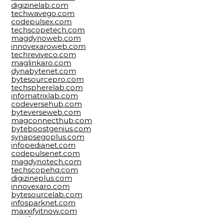
digizinelab.com
techwavego.com
codepulsex.com
techscopetech.com
magdynoweb.com
innovexaroweb.com
techreviveco.com
maglinkaro.com
dynabytenet.com
bytesourcepro.com
techspherelab.com
infomatrixlab.com
codeversehub.com
byteverseweb.com
magconnecthub.com
byteboostgenius.com
synapsegoplus.com
infopedianet.com
codepulsenet.com
magdynotech.com
techscopehq.com
digizineplus.com
innovexaro.com
bytesourcelab.com
infosparknet.com
maxxifyitnow.com