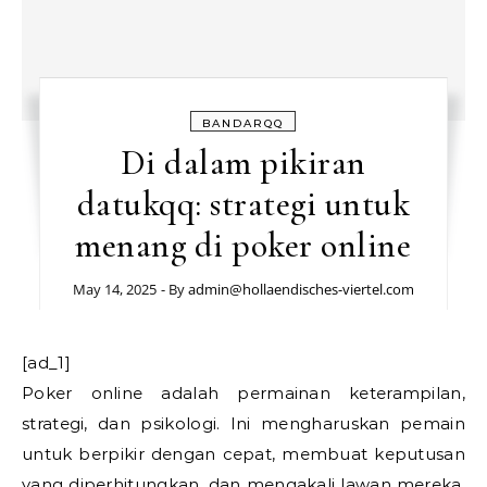
BANDARQQ
Di dalam pikiran
datukqq: strategi untuk
menang di poker online
May 14, 2025
- By
admin@hollaendisches-viertel.com
[ad_1]
Poker online adalah permainan keterampilan,
strategi, dan psikologi. Ini mengharuskan pemain
untuk berpikir dengan cepat, membuat keputusan
yang diperhitungkan, dan mengakali lawan mereka.