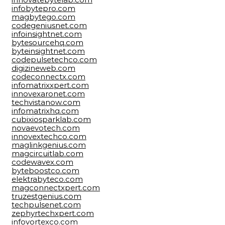
infobytepro.com
magbytego.com
codegeniusnet.com
infoinsightnet.com
bytesourcehq.com
byteinsightnet.com
codepulsetechco.com
digizineweb.com
codeconnectx.com
infomatrixxpert.com
innovexaronet.com
techvistanow.com
infomatrixhq.com
cubixiosparklab.com
novaevotech.com
innovextechco.com
maglinkgenius.com
magcircuitlab.com
codewavex.com
byteboostco.com
elektrabyteco.com
magconnectxpert.com
truzestgenius.com
techpulsenet.com
zephyrtechxpert.com
infovortexco.com