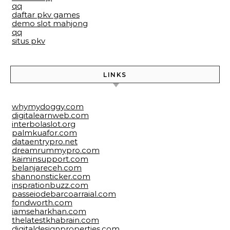
qq
daftar pkv games
demo slot mahjong
qq
situs pkv
LINKS
whymydoggy.com
digitalearnweb.com
interbolaslot.org
palmkuafor.com
dataentrypro.net
dreamrummypro.com
kaiminsupport.com
belanjareceh.com
shannonsticker.com
insprationbuzz.com
passeiodebarcoarraial.com
fondworth.com
iamseharkhan.com
thelatestkhabrain.com
digitaldesignproperties.com