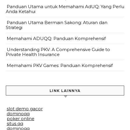
Panduan Utama untuk Memahami AdUQ: Yang Perlu
Anda Ketahui
Panduan Utama Bermain Sakong: Aturan dan
Strategi
Memahami ADUQQ: Panduan Komprehensif
Understanding PKV: A Comprehensive Guide to
Private Health Insurance
Memahami PKV Games: Panduan Komprehensif
LINK LAINNYA
slot demo gacor
dominoqq
poker online
situs qq
dominoqq