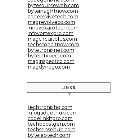
bytesourceweb.com
byteinsightnow.com
coderevivetech.com
magrevolveco.com
innovexarotech.com
infovortexpro.com
magcircuitplus.com
techscopeitnow.com
bytetronixnet.com
bytejetxpert.com
maginspectco.com
magdynogo.com
LINKS
techtronixhq.com
infogadgethub.com
codelinkitpro.com
techboostgen.com
techsensehub.com
bytelabtech.com