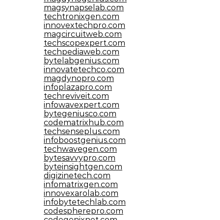
magsynapselab.com
techtronixgen.com
innovextechpro.com
magcircuitweb.com
techscopexpert.com
techpediaweb.com
bytelabgenius.com
innovatetechco.com
magdynopro.com
infoplazapro.com
techreviveit.com
infowavexpert.com
bytegeniusco.com
codematrixhub.com
techsenseplus.com
infoboostgenius.com
techwavegen.com
bytesavvypro.com
byteinsightgen.com
digizinetech.com
infomatrixgen.com
innovexarolab.com
infobytetechlab.com
codespherepro.com
codegenixnet.com