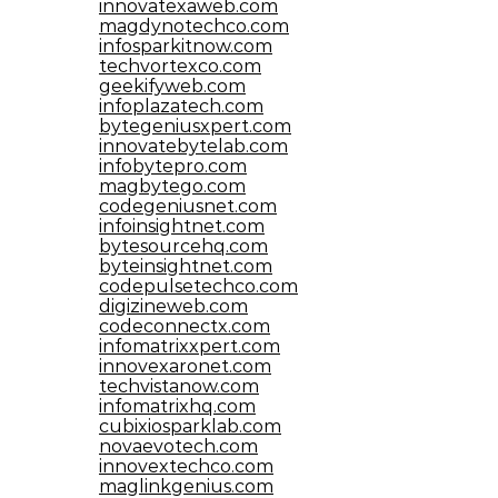
innovatexaweb.com
magdynotechco.com
infosparkitnow.com
techvortexco.com
geekifyweb.com
infoplazatech.com
bytegeniusxpert.com
innovatebytelab.com
infobytepro.com
magbytego.com
codegeniusnet.com
infoinsightnet.com
bytesourcehq.com
byteinsightnet.com
codepulsetechco.com
digizineweb.com
codeconnectx.com
infomatrixxpert.com
innovexaronet.com
techvistanow.com
infomatrixhq.com
cubixiosparklab.com
novaevotech.com
innovextechco.com
maglinkgenius.com