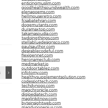
enticingmuslim.com
goodhealthsoundwealth.com
elenapoems.com
hellmouseretro.com
fcsabatehran.com
dogemutants.com
duramaxtop.com
takamasoudia.com
twdoingthings.com
stellabluedesignsco.com
paulsauthor.com
desirablecodeful.com
flexigennet.com
heronameclub.com
medmarket.io
outdoortablez.com
infotomy.com
healthysupplementsolution.com
codespottech.com
techdynogo.com
magchronicle.com
digipediatech.com
maglinkitnow.com
byteinsightweb.com
magdynogenius.com