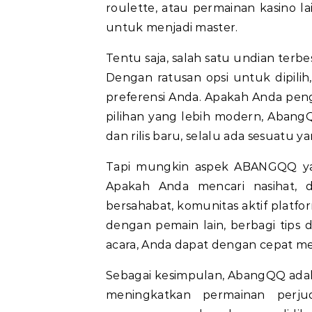
roulette, atau permainan kasino 
untuk menjadi master.
Tentu saja, salah satu undian ter
Dengan ratusan opsi untuk dipilih
preferensi Anda. Apakah Anda peng
pilihan yang lebih modern, Abang
dan rilis baru, selalu ada sesuatu 
Tapi mungkin aspek ABANGQQ yan
Apakah Anda mencari nasihat, 
bersahabat, komunitas aktif plat
dengan pemain lain, berbagi tips 
acara, Anda dapat dengan cepat me
Sebagai kesimpulan, AbangQQ adal
meningkatkan permainan perj