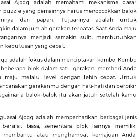
asai Ajoqq adalah memahami mekanisme dasar
an puzzle yang pemainnya harus mencocokkan balok
annya dari papan. Tujuannya adalah untuk
kin dalam jumlah gerakan terbatas. Saat Anda maju
antangannya menjadi semakin sulit, membutuhkan
an keputusan yang cepat.
Ajoqq adalah fokus dalam menciptakan kombo. Kombo
n beberapa blok dalam satu gerakan, memberi Anda
 maju melalui level dengan lebih cepat. Untuk
canakan gerakanmu dengan hati-hati dan berpikir
agaimana balok-balok itu akan jatuh setelah kamu
guasai Ajoqq adalah memperhatikan berbagai jenis
ersifat biasa, sementara blok lainnya memiliki
 membantu atau menghambat kemajuan Anda.