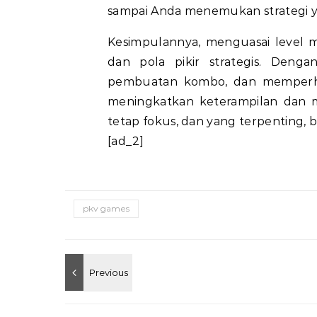
sampai Anda menemukan strategi 
Kesimpulannya, menguasai level
dan pola pikir strategis. Den
pembuatan kombo, dan memperhat
meningkatkan keterampilan dan men
tetap fokus, dan yang terpenting,
[ad_2]
pkv games