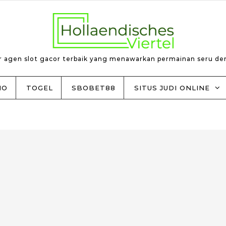
tar agen slot gacor terbaik yang menawarkan permainan seru d
NO
TOGEL
SBOBET88
SITUS JUDI ONLINE