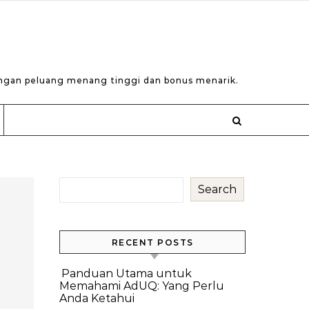
engan peluang menang tinggi dan bonus menarik.
Search
RECENT POSTS
Panduan Utama untuk
Memahami AdUQ: Yang Perlu
Anda Ketahui