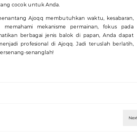
yang cocok untuk Anda.
 menantang Ajoqq membutuhkan waktu, kesabaran,
gan memahami mekanisme permainan, fokus pada
ikan berbagai jenis balok di papan, Anda dapat
jadi profesional di Ajoqq. Jadi teruslah berlatih,
 bersenang-senanglah!