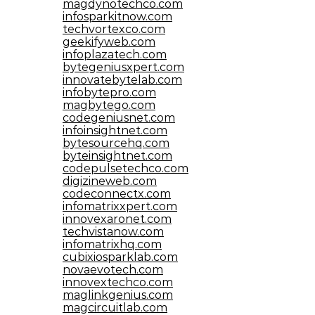
magdynotechco.com
infosparkitnow.com
techvortexco.com
geekifyweb.com
infoplazatech.com
bytegeniusxpert.com
innovatebytelab.com
infobytepro.com
magbytego.com
codegeniusnet.com
infoinsightnet.com
bytesourcehq.com
byteinsightnet.com
codepulsetechco.com
digizineweb.com
codeconnectx.com
infomatrixxpert.com
innovexaronet.com
techvistanow.com
infomatrixhq.com
cubixiosparklab.com
novaevotech.com
innovextechco.com
maglinkgenius.com
magcircuitlab.com