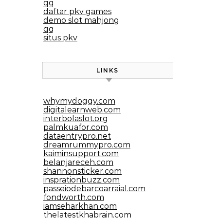
qq
daftar pkv games
demo slot mahjong
qq
situs pkv
LINKS
whymydoggy.com
digitalearnweb.com
interbolaslot.org
palmkuafor.com
dataentrypro.net
dreamrummypro.com
kaiminsupport.com
belanjareceh.com
shannonsticker.com
insprationbuzz.com
passeiodebarcoarraial.com
fondworth.com
iamseharkhan.com
thelatestkhabrain.com