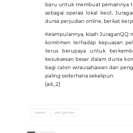
baru untuk membuat pemainnya teta
sebagai operasi lokal kecil, Ju
dunia perjudian online, berkat kerja
Kesimpulannya, kisah JuraganQQ me
komitmen terhadap kepuasan pela
terus berupaya untuk berkemb
kesuksesan besar dalam dunia kompe
bagi calon wirausahawan dan peng
paling sederhana sekalipun.
[ad_2]
casino
pkv games