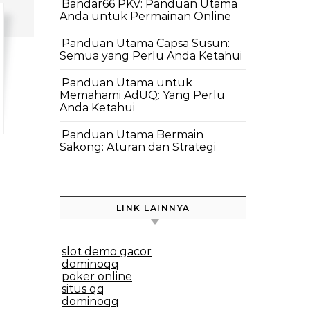
Bandar66 PKV: Panduan Utama
Anda untuk Permainan Online
Panduan Utama Capsa Susun:
Semua yang Perlu Anda Ketahui
Panduan Utama untuk
Memahami AdUQ: Yang Perlu
Anda Ketahui
Panduan Utama Bermain
Sakong: Aturan dan Strategi
LINK LAINNYA
slot demo gacor
dominoqq
poker online
situs qq
dominoqq