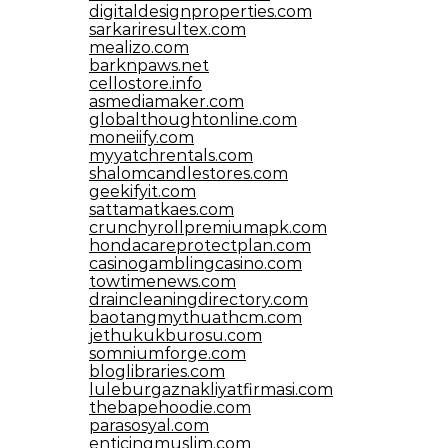
digitaldesignproperties.com
sarkariresultex.com
mealizo.com
barknpaws.net
cellostore.info
asmediamaker.com
globalthoughtonline.com
moneiify.com
myyatchrentals.com
shalomcandlestores.com
geekifyit.com
sattamatkaes.com
crunchyrollpremiumapk.com
hondacareprotectplan.com
casinogamblingcasino.com
towtimenews.com
draincleaningdirectory.com
baotangmythuathcm.com
jethukukburosu.com
somniumforge.com
bloglibraries.com
luleburgaznakliyatfirmasi.com
thebapehoodie.com
parasosyal.com
enticingmuslim.com