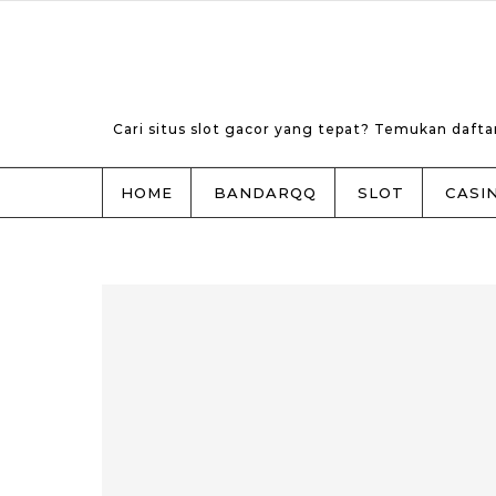
Skip to content
Cari situs slot gacor yang tepat? Temukan daf
HOME
BANDARQQ
SLOT
CASI