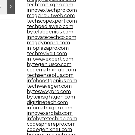
techtronixgen.com
innovextechpro.com
magcircuitweb.com
techscopexpert.com
techpediaweb.com
bytelabgenius.com
innovatetechco.com
magdynopro.com
infoplazapro.com
techreviveit.com
infowavexpert.com
bytegeniusco.com
codematrixhub.com
techsenseplus.com
infoboostgenius.com
techwavegen.com
bytesavvypro.com
byteinsightgen.com
digizinetech.com
infomatrixgen.com
innovexarolab.com
infobytetechlab.com
codespherepro.com
codegenixnet.com
bytesourceweb.com