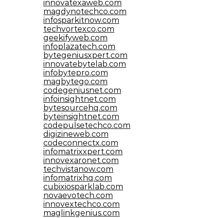
innovatexaweb.com
magdynotechco.com
infosparkitnow.com
techvortexco.com
geekifyweb.com
infoplazatech.com
bytegeniusxpert.com
innovatebytelab.com
infobytepro.com
magbytego.com
codegeniusnet.com
infoinsightnet.com
bytesourcehq.com
byteinsightnet.com
codepulsetechco.com
digizineweb.com
codeconnectx.com
infomatrixxpert.com
innovexaronet.com
techvistanow.com
infomatrixhq.com
cubixiosparklab.com
novaevotech.com
innovextechco.com
maglinkgenius.com