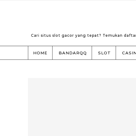
Skip to content
Cari situs slot gacor yang tepat? Temukan daf
HOME
BANDARQQ
SLOT
CASI