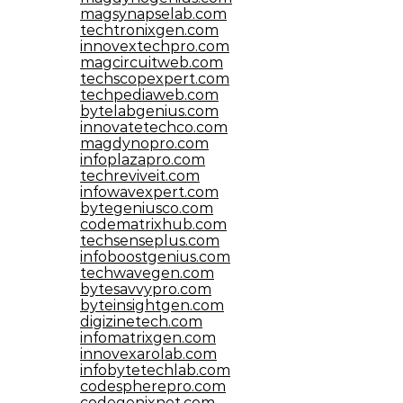
magsynapselab.com
techtronixgen.com
innovextechpro.com
magcircuitweb.com
techscopexpert.com
techpediaweb.com
bytelabgenius.com
innovatetechco.com
magdynopro.com
infoplazapro.com
techreviveit.com
infowavexpert.com
bytegeniusco.com
codematrixhub.com
techsenseplus.com
infoboostgenius.com
techwavegen.com
bytesavvypro.com
byteinsightgen.com
digizinetech.com
infomatrixgen.com
innovexarolab.com
infobytetechlab.com
codespherepro.com
codegenixnet.com