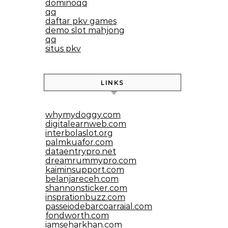
dominoqq
qq
daftar pkv games
demo slot mahjong
qq
situs pkv
LINKS
whymydoggy.com
digitalearnweb.com
interbolaslot.org
palmkuafor.com
dataentrypro.net
dreamrummypro.com
kaiminsupport.com
belanjareceh.com
shannonsticker.com
insprationbuzz.com
passeiodebarcoarraial.com
fondworth.com
iamseharkhan.com