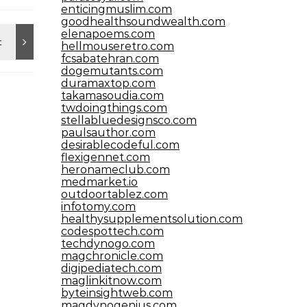
enticingmuslim.com
goodhealthsoundwealth.com
elenapoems.com
hellmouseretro.com
fcsabatehran.com
dogemutants.com
duramaxtop.com
takamasoudia.com
twdoingthings.com
stellabluedesignsco.com
paulsauthor.com
desirablecodeful.com
flexigennet.com
heronameclub.com
medmarket.io
outdoortablez.com
infotomy.com
healthysupplementsolution.com
codespottech.com
techdynogo.com
magchronicle.com
digipediatech.com
maglinkitnow.com
byteinsightweb.com
magdynogenius.com