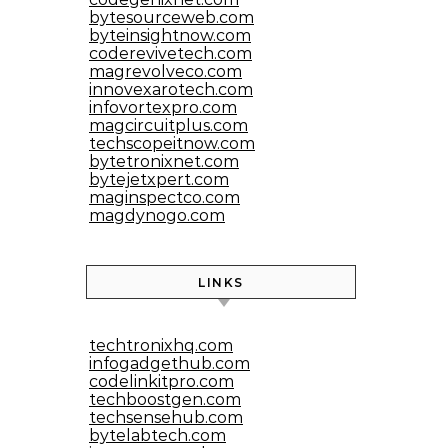
bytesourceweb.com
byteinsightnow.com
coderevivetech.com
magrevolveco.com
innovexarotech.com
infovortexpro.com
magcircuitplus.com
techscopeitnow.com
bytetronixnet.com
bytejetxpert.com
maginspectco.com
magdynogo.com
LINKS
techtronixhq.com
infogadgethub.com
codelinkitpro.com
techboostgen.com
techsensehub.com
bytelabtech.com