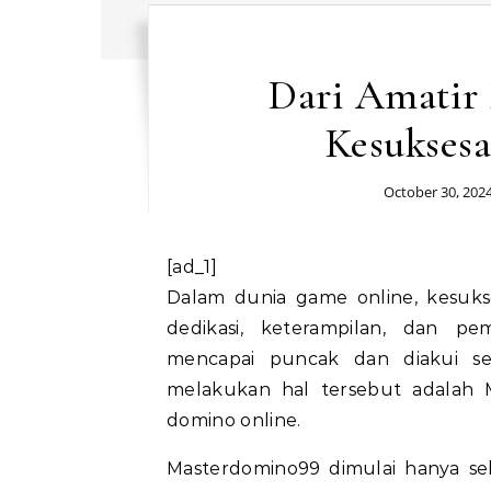
Dari Amatir 
Kesukses
October 30, 202
[ad_1]
Dalam dunia game online, kesuks
dedikasi, keterampilan, dan 
mencapai puncak dan diakui se
melakukan hal tersebut adalah 
domino online.
Masterdomino99 dimulai hanya se