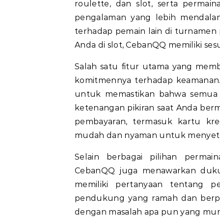
roulette, dan slot, serta perma
pengalaman yang lebih mendalam
terhadap pemain lain di turnamen
Anda di slot, CebanQQ memiliki se
Salah satu fitur utama yang memb
komitmennya terhadap keamanan. 
untuk memastikan bahwa semua 
ketenangan pikiran saat Anda berm
pembayaran, termasuk kartu kred
mudah dan nyaman untuk menyeto
Selain berbagai pilihan perma
CebanQQ juga menawarkan dukun
memiliki pertanyaan tentang p
pendukung yang ramah dan berp
dengan masalah apa pun yang mung