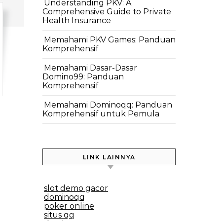
Understanding PKV: A
Comprehensive Guide to Private
Health Insurance
Memahami PKV Games: Panduan
Komprehensif
Memahami Dasar-Dasar
Domino99: Panduan
Komprehensif
Memahami Dominoqq: Panduan
Komprehensif untuk Pemula
LINK LAINNYA
slot demo gacor
dominoqq
poker online
situs qq