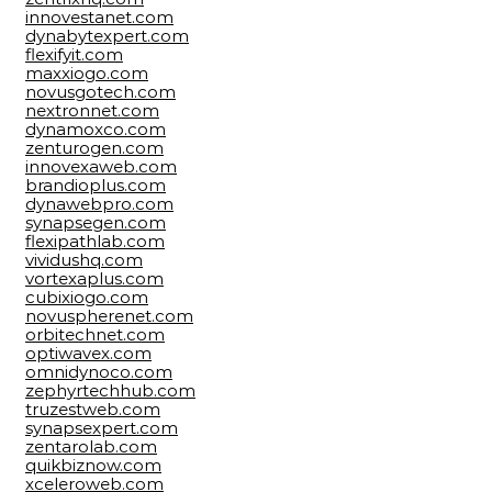
innovestanet.com
dynabytexpert.com
flexifyit.com
maxxiogo.com
novusgotech.com
nextronnet.com
dynamoxco.com
zenturogen.com
innovexaweb.com
brandioplus.com
dynawebpro.com
synapsegen.com
flexipathlab.com
vividushq.com
vortexaplus.com
cubixiogo.com
novuspherenet.com
orbitechnet.com
optiwavex.com
omnidynoco.com
zephyrtechhub.com
truzestweb.com
synapsexpert.com
zentarolab.com
quikbiznow.com
xceleroweb.com