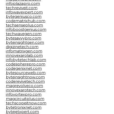
infoplazapro.com
techreviveit.com
infowavexpert.com
bytegeniusco.com
codematrixhub.com
techsenseplus.com
infoboostgenius.com
techwavegen.com
bytesavvypro.com
byteinsightgen.com
digizinetech.com
infomatrixgen.com
innovexarolab.com
infobytetechlab.com
codespherepro.com
codegenixnet.com
bytesourceweb.com
byteinsightnow.com
coderevivetech.com
magrevolveco.com
innovexarotech.com
infovortexpro.com
magcircuitplus.com
techscopeitnow.com
bytetronixnet.com
bytejetxpert.com