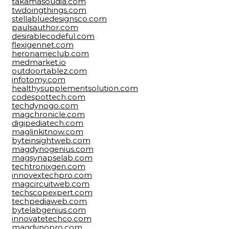
takamasoudia.com
twdoingthings.com
stellabluedesignsco.com
paulsauthor.com
desirablecodeful.com
flexigennet.com
heronameclub.com
medmarket.io
outdoortablez.com
infotomy.com
healthysupplementsolution.com
codespottech.com
techdynogo.com
magchronicle.com
digipediatech.com
maglinkitnow.com
byteinsightweb.com
magdynogenius.com
magsynapselab.com
techtronixgen.com
innovextechpro.com
magcircuitweb.com
techscopexpert.com
techpediaweb.com
bytelabgenius.com
innovatetechco.com
magdynopro.com