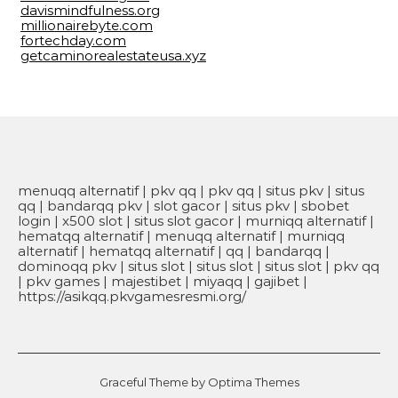
davismindfulness.org
millionairebyte.com
fortechday.com
getcaminorealestateusa.xyz
menuqq alternatif
|
pkv qq
|
pkv qq
|
situs pkv
|
situs
qq
|
bandarqq pkv
|
slot gacor
|
situs pkv
|
sbobet
login
|
x500 slot
|
situs slot gacor
|
murniqq alternatif
|
hematqq alternatif
|
menuqq alternatif
|
murniqq
alternatif
|
hematqq alternatif
|
qq
|
bandarqq
|
dominoqq pkv
|
situs slot
|
situs slot
|
situs slot
|
pkv qq
|
pkv games
|
majestibet
|
miyaqq
|
gajibet
|
https://asikqq.pkvgamesresmi.org/
Graceful Theme by
Optima Themes