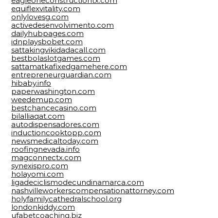
eagleoneconstructiontx.com
equiflexvitality.com
onlylovesg.com
activedesenvolvimento.com
dailyhubpages.com
idnplaysbobet.com
sattakingvikidadacall.com
bestbolaslotgames.com
sattamatkafixedgamehere.com
entrepreneurguardian.com
hibaby.info
paperwashington.com
weedemup.com
bestchancecasino.com
bilalliaqat.com
autodispensadores.com
inductioncooktopp.com
newsmedicaltoday.com
roofingnevada.info
magconnectx.com
synexispro.com
holayomi.com
ligadeciclismodecundinamarca.com
nashvilleworkerscompensationattorney.com
holyfamilycathedralschool.org
londonkiddy.com
ufabetcoaching.biz