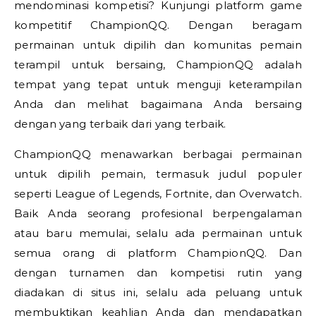
mendominasi kompetisi? Kunjungi platform game
kompetitif ChampionQQ. Dengan beragam
permainan untuk dipilih dan komunitas pemain
terampil untuk bersaing, ChampionQQ adalah
tempat yang tepat untuk menguji keterampilan
Anda dan melihat bagaimana Anda bersaing
dengan yang terbaik dari yang terbaik.
ChampionQQ menawarkan berbagai permainan
untuk dipilih pemain, termasuk judul populer
seperti League of Legends, Fortnite, dan Overwatch.
Baik Anda seorang profesional berpengalaman
atau baru memulai, selalu ada permainan untuk
semua orang di platform ChampionQQ. Dan
dengan turnamen dan kompetisi rutin yang
diadakan di situs ini, selalu ada peluang untuk
membuktikan keahlian Anda dan mendapatkan