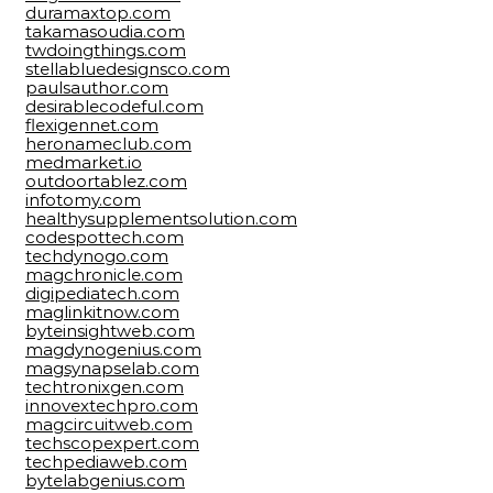
duramaxtop.com
takamasoudia.com
twdoingthings.com
stellabluedesignsco.com
paulsauthor.com
desirablecodeful.com
flexigennet.com
heronameclub.com
medmarket.io
outdoortablez.com
infotomy.com
healthysupplementsolution.com
codespottech.com
techdynogo.com
magchronicle.com
digipediatech.com
maglinkitnow.com
byteinsightweb.com
magdynogenius.com
magsynapselab.com
techtronixgen.com
innovextechpro.com
magcircuitweb.com
techscopexpert.com
techpediaweb.com
bytelabgenius.com