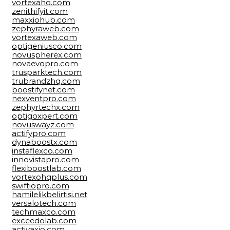
vortexahq.com
zenithifyit.com
maxxiohub.com
zephyraweb.com
vortexaweb.com
optigeniusco.com
novuspherex.com
novaevopro.com
trusparktech.com
trubrandzhq.com
boostifynet.com
nexventpro.com
zephyrtechx.com
optigoxpert.com
novuswayz.com
actifypro.com
dynaboostx.com
instaflexco.com
innovistapro.com
flexiboostlab.com
vortexohqplus.com
swiftiopro.com
hamilelikbelirtisi.net
versalotech.com
techmaxco.com
exceedolab.com
activaxio.com