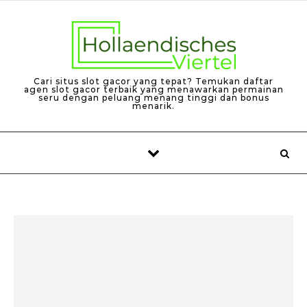
Skip to content
Cari situs slot gacor yang tepat? Temukan daftar
agen slot gacor terbaik yang menawarkan permainan
seru dengan peluang menang tinggi dan bonus
menarik.