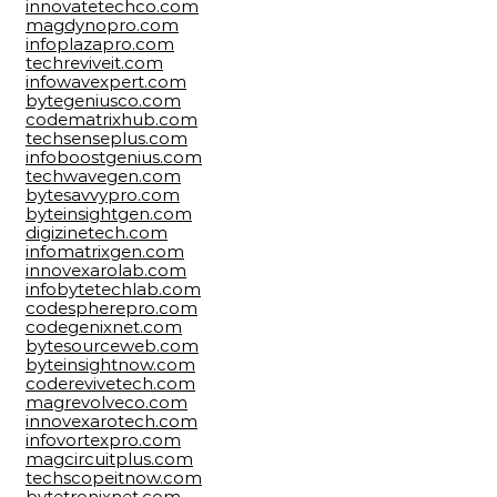
innovatetechco.com
magdynopro.com
infoplazapro.com
techreviveit.com
infowavexpert.com
bytegeniusco.com
codematrixhub.com
techsenseplus.com
infoboostgenius.com
techwavegen.com
bytesavvypro.com
byteinsightgen.com
digizinetech.com
infomatrixgen.com
innovexarolab.com
infobytetechlab.com
codespherepro.com
codegenixnet.com
bytesourceweb.com
byteinsightnow.com
coderevivetech.com
magrevolveco.com
innovexarotech.com
infovortexpro.com
magcircuitplus.com
techscopeitnow.com
bytetronixnet.com