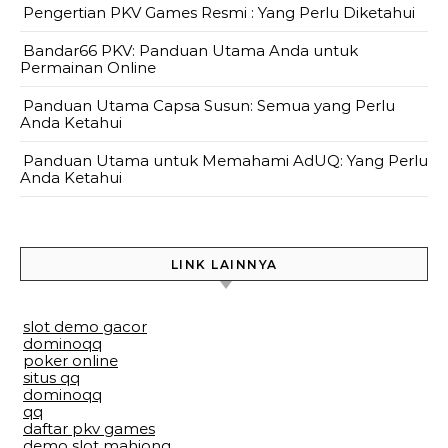
Pengertian PKV Games Resmi : Yang Perlu Diketahui
Bandar66 PKV: Panduan Utama Anda untuk
Permainan Online
Panduan Utama Capsa Susun: Semua yang Perlu
Anda Ketahui
Panduan Utama untuk Memahami AdUQ: Yang Perlu
Anda Ketahui
LINK LAINNYA
slot demo gacor
dominoqq
poker online
situs qq
dominoqq
qq
daftar pkv games
demo slot mahjong