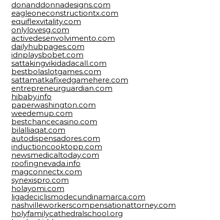
donanddonnadesigns.com
eagleoneconstructiontx.com
equiflexvitality.com
onlylovesg.com
activedesenvolvimento.com
dailyhubpages.com
idnplaysbobet.com
sattakingvikidadacall.com
bestbolaslotgames.com
sattamatkafixedgamehere.com
entrepreneurguardian.com
hibaby.info
paperwashington.com
weedemup.com
bestchancecasino.com
bilalliaqat.com
autodispensadores.com
inductioncooktopp.com
newsmedicaltoday.com
roofingnevada.info
magconnectx.com
synexispro.com
holayomi.com
ligadeciclismodecundinamarca.com
nashvilleworkerscompensationattorney.com
holyfamilycathedralschool.org