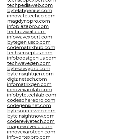
techpediaweb.com
bytelabgenius.com
innovatetechco.com
magdynopro.com
infoplazapro.com
techreviveit.com
infowavexpert.com
bytegeniusco.com
codematrixhub.com
techsenseplus.com
infoboostgenius.com
techwavegen.com
bytesavvypro.com
byteinsightgen.com
digizinetech.com
infomatrixgen.com
innovexarolab.com
infobytetechlab.com
codespherepro.com
codegenixnet.com
bytesourceweb.com
byteinsightnow.com
coderevivetech.com
magrevolveco.com
innovexarotech.com
infovortexpro.com