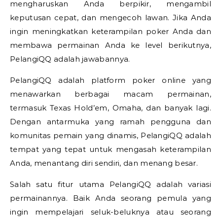
mengharuskan Anda berpikir, mengambil
keputusan cepat, dan mengecoh lawan. Jika Anda
ingin meningkatkan keterampilan poker Anda dan
membawa permainan Anda ke level berikutnya,
PelangiQQ adalah jawabannya.
PelangiQQ adalah platform poker online yang
menawarkan berbagai macam permainan,
termasuk Texas Hold’em, Omaha, dan banyak lagi.
Dengan antarmuka yang ramah pengguna dan
komunitas pemain yang dinamis, PelangiQQ adalah
tempat yang tepat untuk mengasah keterampilan
Anda, menantang diri sendiri, dan menang besar.
Salah satu fitur utama PelangiQQ adalah variasi
permainannya. Baik Anda seorang pemula yang
ingin mempelajari seluk-beluknya atau seorang