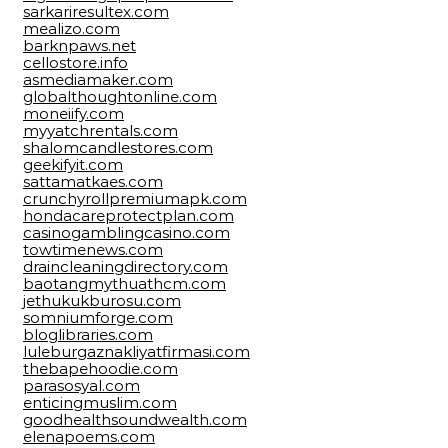
sarkariresultex.com
mealizo.com
barknpaws.net
cellostore.info
asmediamaker.com
globalthoughtonline.com
moneiify.com
myyatchrentals.com
shalomcandlestores.com
geekifyit.com
sattamatkaes.com
crunchyrollpremiumapk.com
hondacareprotectplan.com
casinogamblingcasino.com
towtimenews.com
draincleaningdirectory.com
baotangmythuathcm.com
jethukukburosu.com
somniumforge.com
bloglibraries.com
luleburgaznakliyatfirmasi.com
thebapehoodie.com
parasosyal.com
enticingmuslim.com
goodhealthsoundwealth.com
elenapoems.com