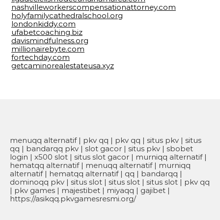
nashvilleworkerscompensationattorney.com
holyfamilycathedralschool.org
londonkiddy.com
ufabetcoaching.biz
davismindfulness.org
millionairebyte.com
fortechday.com
getcaminorealestateusa.xyz
menuqq alternatif
|
pkv qq
|
pkv qq
|
situs pkv
|
situs
qq
|
bandarqq pkv
|
slot gacor
|
situs pkv
|
sbobet
login
|
x500 slot
|
situs slot gacor
|
murniqq alternatif
|
hematqq alternatif
|
menuqq alternatif
|
murniqq
alternatif
|
hematqq alternatif
|
qq
|
bandarqq
|
dominoqq pkv
|
situs slot
|
situs slot
|
situs slot
|
pkv qq
|
pkv games
|
majestibet
|
miyaqq
|
gajibet
|
https://asikqq.pkvgamesresmi.org/