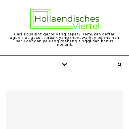
Skip to content
Cari situs slot gacor yang tepat? Temukan daftar
agen slot gacor terbaik yang menawarkan permainan
seru dengan peluang menang tinggi dan bonus
menarik.