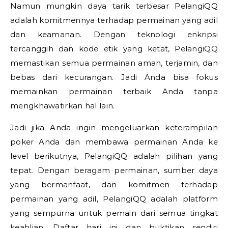
Namun mungkin daya tarik terbesar PelangiQQ
adalah komitmennya terhadap permainan yang adil
dan keamanan. Dengan teknologi enkripsi
tercanggih dan kode etik yang ketat, PelangiQQ
memastikan semua permainan aman, terjamin, dan
bebas dari kecurangan. Jadi Anda bisa fokus
memainkan permainan terbaik Anda tanpa
mengkhawatirkan hal lain.
Jadi jika Anda ingin mengeluarkan keterampilan
poker Anda dan membawa permainan Anda ke
level berikutnya, PelangiQQ adalah pilihan yang
tepat. Dengan beragam permainan, sumber daya
yang bermanfaat, dan komitmen terhadap
permainan yang adil, PelangiQQ adalah platform
yang sempurna untuk pemain dari semua tingkat
keahlian. Daftar hari ini dan buktikan sendiri