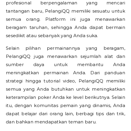
profesional berpengalaman yang mencari
tantangan baru, PelangiQQ memiliki sesuatu untuk
semua orang. Platform ini juga menawarkan
beragam taruhan, sehingga Anda dapat bermain
sesedikit atau sebanyak yang Anda suka.
Selain pilihan permainannya yang beragam,
PelangiQQ juga menawarkan sejumlah alat dan
sumber daya untuk membantu Anda
meningkatkan permainan Anda. Dari panduan
strategi hingga tutorial video, PelangiQQ memiliki
semua yang Anda butuhkan untuk meningkatkan
keterampilan poker Anda ke level berikutnya. Selain
itu, dengan komunitas pemain yang dinamis, Anda
dapat belajar dari orang lain, berbagi tips dan trik,
dan bahkan mendapatkan teman baru.