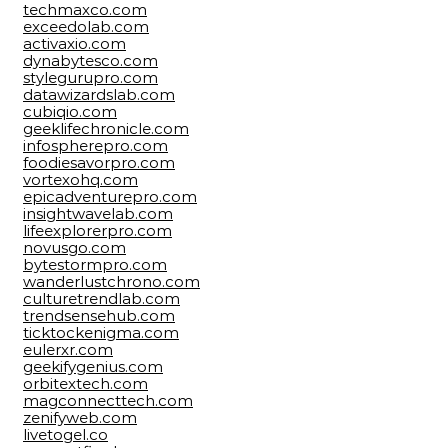
techmaxco.com
exceedolab.com
activaxio.com
dynabytesco.com
stylegurupro.com
datawizardslab.com
cubiqio.com
geeklifechronicle.com
infospherepro.com
foodiesavorpro.com
vortexohq.com
epicadventurepro.com
insightwavelab.com
lifeexplorerpro.com
novusgo.com
bytestormpro.com
wanderlustchrono.com
culturetrendlab.com
trendsensehub.com
ticktockenigma.com
eulerxr.com
geekifygenius.com
orbitextech.com
magconnecttech.com
zenifyweb.com
livetogel.co