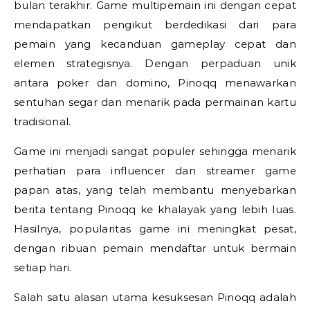
bulan terakhir. Game multipemain ini dengan cepat
mendapatkan pengikut berdedikasi dari para
pemain yang kecanduan gameplay cepat dan
elemen strategisnya. Dengan perpaduan unik
antara poker dan domino, Pinoqq menawarkan
sentuhan segar dan menarik pada permainan kartu
tradisional.
Game ini menjadi sangat populer sehingga menarik
perhatian para influencer dan streamer game
papan atas, yang telah membantu menyebarkan
berita tentang Pinoqq ke khalayak yang lebih luas.
Hasilnya, popularitas game ini meningkat pesat,
dengan ribuan pemain mendaftar untuk bermain
setiap hari.
Salah satu alasan utama kesuksesan Pinoqq adalah