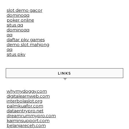
slot demo gacor
dominoqq
poker online
situs qq
dominoqq
qq
daftar pkv games
demo slot mahjong
qq
situs pkv
LINKS
whymydoggy.com
digitalearnweb.com
interbolaslot.org
palmkuafor.com
dataentrypro.net
dreamrummypro.com
kaiminsupport.com
belanjareceh.com