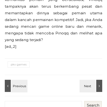
tampaknya akan terus berkembang pesat dan
memantapkan dirinya sebagai pemain utama
dalam kancah permainan kompetitif. Jadi, jika Anda
sedang mencari game online baru dan menarik,
mengapa tidak mencoba Pinoqq dan melihat apa
yang sedang terjadi?
[ad_2]
pkv games
Search