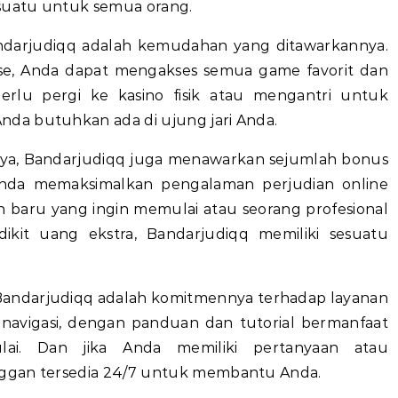
esuatu untuk semua orang.
andarjudiqq adalah kemudahan yang ditawarkannya.
e, Anda dapat mengakses semua game favorit dan
erlu pergi ke kasino fisik atau mengantri untuk
da butuhkan ada di ujung jari Anda.
nya, Bandarjudiqq juga menawarkan sejumlah bonus
da memaksimalkan pengalaman perjudian online
 baru yang ingin memulai atau seorang profesional
kit uang ekstra, Bandarjudiqq memiliki sesuatu
 Bandarjudiqq adalah komitmennya terhadap layanan
inavigasi, dengan panduan dan tutorial bermanfaat
. Dan jika Anda memiliki pertanyaan atau
nggan tersedia 24/7 untuk membantu Anda.