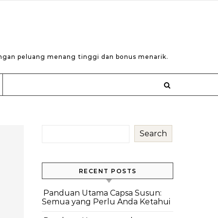
engan peluang menang tinggi dan bonus menarik.
Search
RECENT POSTS
Panduan Utama Capsa Susun:
Semua yang Perlu Anda Ketahui