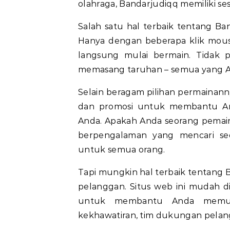
olahraga, Bandarjudiqq memiliki s
Salah satu hal terbaik tentang B
Hanya dengan beberapa klik mous
langsung mulai bermain. Tidak p
memasang taruhan – semua yang An
Selain beragam pilihan permainan
dan promosi untuk membantu An
Anda. Apakah Anda seorang pemain
berpengalaman yang mencari sedi
untuk semua orang.
Tapi mungkin hal terbaik tentang
pelanggan. Situs web ini mudah d
untuk membantu Anda memulai
kekhawatiran, tim dukungan pela