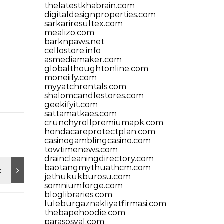
thelatestkhabrain.com
digitaldesignproperties.com
sarkariresultex.com
mealizo.com
barknpaws.net
cellostore.info
asmediamaker.com
globalthoughtonline.com
moneiify.com
myyatchrentals.com
shalomcandlestores.com
geekifyit.com
sattamatkaes.com
crunchyrollpremiumapk.com
hondacareprotectplan.com
casinogamblingcasino.com
towtimenews.com
draincleaningdirectory.com
baotangmythuathcm.com
jethukukburosu.com
somniumforge.com
bloglibraries.com
luleburgaznakliyatfirmasi.com
thebapehoodie.com
parasosyal.com