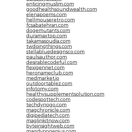
enticingmuslim.com
goodhealthsoundwealth.com
elenapoems.com
hellmouseretro.com
fcsabatehran.com
dogemutants.com
duramaxtop.com
takamasoudia.com
twdoingthings.com
stellabluedesignsco.com
paulsauthor.com
desirablecodeful.com
flexigennet.com
heronameclub.com
medmarket.io
outdoortablez.com
infotomy.com
healthysupplementsolution.com
codespottech.com
techdynogo.com
magchronicle.com
digipediatech.com
maglinkitnow.com
byteinsightweb.com
magdynogenius.com