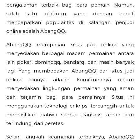
pengalaman terbaik bagi para pemain. Namun,
salah satu platform yang dengan cepat
mendapatkan popularitas di kalangan penjudi
online adalah AbangQQ.
AbangQQ merupakan situs judi online yang
menyediakan berbagai macam permainan antara
lain poker, dominoqq, bandarq, dan masih banyak
lagi. Yang membedakan AbangQQ dari situs judi
online lainnya adalah komitmennya dalam
menyediakan lingkungan permainan yang aman
dan terjamin bagi para pemainnya. Situs ini
menggunakan teknologi enkripsi tercanggih untuk
memastikan bahwa semua transaksi aman dan
terlindungi dari peretas.
Selain langkah keamanan terbaiknya, AbangQQ