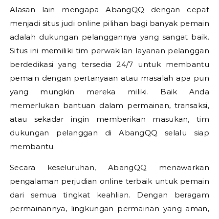
Alasan lain mengapa AbangQQ dengan cepat
menjadi situs judi online pilihan bagi banyak pemain
adalah dukungan pelanggannya yang sangat baik.
Situs ini memiliki tim perwakilan layanan pelanggan
berdedikasi yang tersedia 24/7 untuk membantu
pemain dengan pertanyaan atau masalah apa pun
yang mungkin mereka miliki. Baik Anda
memerlukan bantuan dalam permainan, transaksi,
atau sekadar ingin memberikan masukan, tim
dukungan pelanggan di AbangQQ selalu siap
membantu.
Secara keseluruhan, AbangQQ menawarkan
pengalaman perjudian online terbaik untuk pemain
dari semua tingkat keahlian. Dengan beragam
permainannya, lingkungan permainan yang aman,