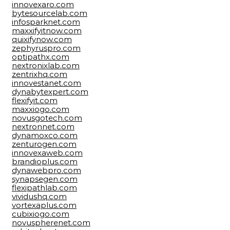
innovexaro.com
bytesourcelab.com
infosparknet.com
maxxifyitnow.com
quixifynow.com
zephyruspro.com
optipathx.com
nextronixlab.com
zentrixhq.com
innovestanet.com
dynabytexpert.com
flexifyit.com
maxxiogo.com
novusgotech.com
nextronnet.com
dynamoxco.com
zenturogen.com
innovexaweb.com
brandioplus.com
dynawebpro.com
synapsegen.com
flexipathlab.com
vividushq.com
vortexaplus.com
cubixiogo.com
novuspherenet.com