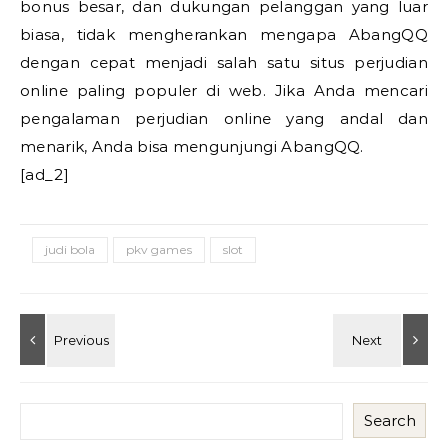
bonus besar, dan dukungan pelanggan yang luar
biasa, tidak mengherankan mengapa AbangQQ
dengan cepat menjadi salah satu situs perjudian
online paling populer di web. Jika Anda mencari
pengalaman perjudian online yang andal dan
menarik, Anda bisa mengunjungi AbangQQ.
[ad_2]
judi bola
pkv games
slot
Search