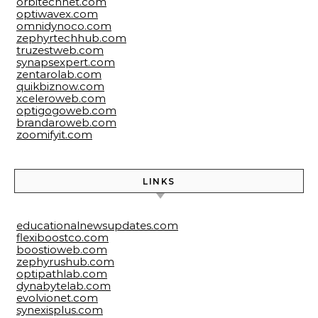
orbitechnet.com
optiwavex.com
omnidynoco.com
zephyrtechhub.com
truzestweb.com
synapsexpert.com
zentarolab.com
quikbiznow.com
xceleroweb.com
optigogoweb.com
brandaroweb.com
zoomifyit.com
LINKS
educationalnewsupdates.com
flexiboostco.com
boostioweb.com
zephyrushub.com
optipathlab.com
dynabytelab.com
evolvionet.com
synexisplus.com