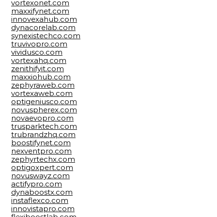
vortexonet.com
maxxifynet.com
innovexahub.com
dynacorelab.com
synexistechco.com
truvivopro.com
vividusco.com
vortexahq.com
zenithifyit.com
maxxiohub.com
zephyraweb.com
vortexaweb.com
optigeniusco.com
novuspherex.com
novaevopro.com
trusparktech.com
trubrandzhq.com
boostifynet.com
nexventpro.com
zephyrtechx.com
optigoxpert.com
novuswayz.com
actifypro.com
dynaboostx.com
instaflexco.com
innovistapro.com
flexiboostlab.com