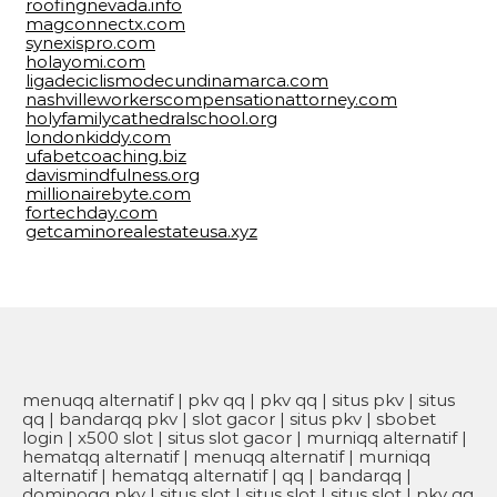
roofingnevada.info
magconnectx.com
synexispro.com
holayomi.com
ligadeciclismodecundinamarca.com
nashvilleworkerscompensationattorney.com
holyfamilycathedralschool.org
londonkiddy.com
ufabetcoaching.biz
davismindfulness.org
millionairebyte.com
fortechday.com
getcaminorealestateusa.xyz
menuqq alternatif
|
pkv qq
|
pkv qq
|
situs pkv
|
situs
qq
|
bandarqq pkv
|
slot gacor
|
situs pkv
|
sbobet
login
|
x500 slot
|
situs slot gacor
|
murniqq alternatif
|
hematqq alternatif
|
menuqq alternatif
|
murniqq
alternatif
|
hematqq alternatif
|
qq
|
bandarqq
|
dominoqq pkv
|
situs slot
|
situs slot
|
situs slot
|
pkv qq