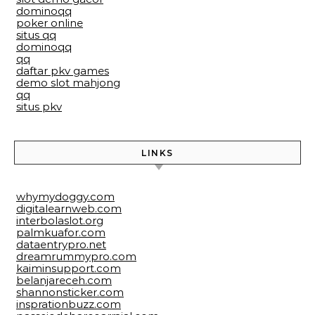
dominoqq
poker online
situs qq
dominoqq
qq
daftar pkv games
demo slot mahjong
qq
situs pkv
LINKS
whymydoggy.com
digitalearnweb.com
interbolaslot.org
palmkuafor.com
dataentrypro.net
dreamrummypro.com
kaiminsupport.com
belanjareceh.com
shannonsticker.com
insprationbuzz.com