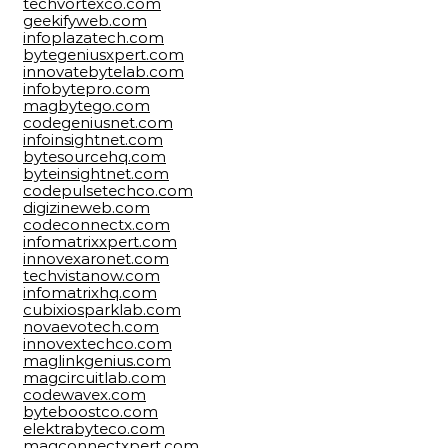
techvortexco.com
geekifyweb.com
infoplazatech.com
bytegeniusxpert.com
innovatebytelab.com
infobytepro.com
magbytego.com
codegeniusnet.com
infoinsightnet.com
bytesourcehq.com
byteinsightnet.com
codepulsetechco.com
digizineweb.com
codeconnectx.com
infomatrixxpert.com
innovexaronet.com
techvistanow.com
infomatrixhq.com
cubixiosparklab.com
novaevotech.com
innovextechco.com
maglinkgenius.com
magcircuitlab.com
codewavex.com
byteboostco.com
elektrabyteco.com
magconnectxpert.com