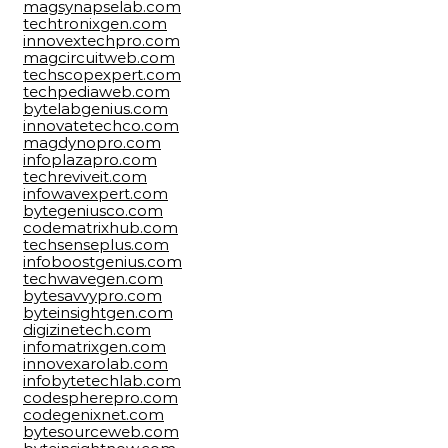
magsynapselab.com
techtronixgen.com
innovextechpro.com
magcircuitweb.com
techscopexpert.com
techpediaweb.com
bytelabgenius.com
innovatetechco.com
magdynopro.com
infoplazapro.com
techreviveit.com
infowavexpert.com
bytegeniusco.com
codematrixhub.com
techsenseplus.com
infoboostgenius.com
techwavegen.com
bytesavvypro.com
byteinsightgen.com
digizinetech.com
infomatrixgen.com
innovexarolab.com
infobytetechlab.com
codespherepro.com
codegenixnet.com
bytesourceweb.com