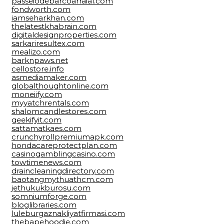
passeiodebarcoarraial.com
fondworth.com
iamseharkhan.com
thelatestkhabrain.com
digitaldesignproperties.com
sarkariresultex.com
mealizo.com
barknpaws.net
cellostore.info
asmediamaker.com
globalthoughtonline.com
moneiify.com
myyatchrentals.com
shalomcandlestores.com
geekifyit.com
sattamatkaes.com
crunchyrollpremiumapk.com
hondacareprotectplan.com
casinogamblingcasino.com
towtimenews.com
draincleaningdirectory.com
baotangmythuathcm.com
jethukukburosu.com
somniumforge.com
bloglibraries.com
luleburgaznakliyatfirmasi.com
thebapehoodie.com