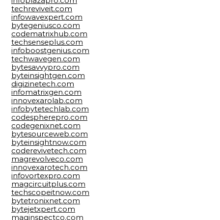
infoplazapro.com
techreviveit.com
infowavexpert.com
bytegeniusco.com
codematrixhub.com
techsenseplus.com
infoboostgenius.com
techwavegen.com
bytesavvypro.com
byteinsightgen.com
digizinetech.com
infomatrixgen.com
innovexarolab.com
infobytetechlab.com
codespherepro.com
codegenixnet.com
bytesourceweb.com
byteinsightnow.com
coderevivetech.com
magrevolveco.com
innovexarotech.com
infovortexpro.com
magcircuitplus.com
techscopeitnow.com
bytetronixnet.com
bytejetxpert.com
maginspectco.com