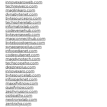
innovexaroweb.com
techreviveco.com
maglinkaro.com
dynabytenet.com
bytesourcepro.com
techspherelab.com
infomatrixlab.com
codeversehub.com
byteverseweb.com
magconnecthub.com
byteboostgenius.com
synapsegoplus.com
infopedianet.com
codepulsenet.com
magdynotech.com
techscopehq.com
digizineplus.com
innovexaro.com
bytesourcelab.com
infosparknet.com
maxxifyitnow.com
quixifynow.com
zephyruspro.com
optipathx.com
nextronixlab.com
zentrixhq.com