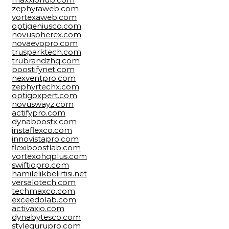
zephyraweb.com
vortexaweb.com
optigeniusco.com
novuspherex.com
novaevopro.com
trusparktech.com
trubrandzhq.com
boostifynet.com
nexventpro.com
zephyrtechx.com
optigoxpert.com
novuswayz.com
actifypro.com
dynaboostx.com
instaflexco.com
innovistapro.com
flexiboostlab.com
vortexohqplus.com
swiftiopro.com
hamilelikbelirtisi.net
versalotech.com
techmaxco.com
exceedolab.com
activaxio.com
dynabytesco.com
stylegurupro.com