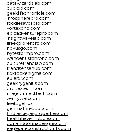
datawizardslab.com
cubiqio.com
geeklifechronicle.com
infospherepro.com
foodiesavorpro.com
vortexohq.com
epicadventurepro.com
insightwavelab.com
lifeexplorerpro.com
novusgo.com
bytestormpro.com
wanderlustchrono.com
culturetrendlab.com
trendsensehub.com
ticktockenigma.com
eulerxr.com
geekifygenius.com
orbitextech.com
magconnecttech.com
zenifyweb.com
livetogel.co
genmatfiredoor.com
findlascegasproperties.com
healthhavenrobbie.com
donanddonnadesigns.com
eagleoneconstructiontx.com