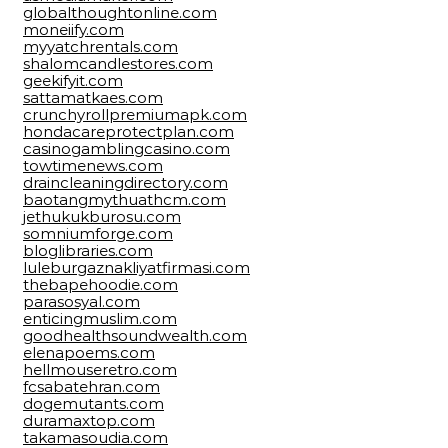
globalthoughtonline.com
moneiify.com
myyatchrentals.com
shalomcandlestores.com
geekifyit.com
sattamatkaes.com
crunchyrollpremiumapk.com
hondacareprotectplan.com
casinogamblingcasino.com
towtimenews.com
draincleaningdirectory.com
baotangmythuathcm.com
jethukukburosu.com
somniumforge.com
bloglibraries.com
luleburgaznakliyatfirmasi.com
thebapehoodie.com
parasosyal.com
enticingmuslim.com
goodhealthsoundwealth.com
elenapoems.com
hellmouseretro.com
fcsabatehran.com
dogemutants.com
duramaxtop.com
takamasoudia.com